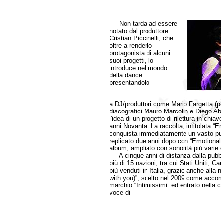
Non tarda ad essere
notato dal produttore
Cristian Piccinelli, che
oltre a renderlo
protagonista di alcuni
suoi progetti, lo
introduce nel mondo
della dance
presentandolo
a DJ/produttori come Mario Fargetta (per
discografici Mauro Marcolin e Diego Aba
l'idea di un progetto di rilettura in chia
anni Novanta. La raccolta, intitolata “
conquista immediatamente un vasto pub
replicato due anni dopo con “Emotional
album, ampliato con sonorità più varie c
A cinque anni di distanza dalla pubbl
più di 15 nazioni, tra cui Stati Uniti, 
più venduti in Italia, grazie anche alla 
with you)”, scelto nel 2009 come accom
marchio “Intimissimi” ed entrato nella cla
voce di