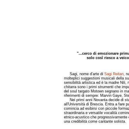
"...cerco di emozionare prim
solo così riesco a veic
di Pa
Sagi, nome d’arte di
Sagi Reitan
, n
molteplici suggestioni musicali della s
sensibilità artistica ed è la madre Nili,
chitarra sono i primi strumenti che im
del soul targato Motown segnano in mani
riferimenti di sempre: Marvin Gaye, S
Nei primi anni Novanta decide di stabi
all'Università di Brescia. Entra a fare pa
comincia ad esibirsi con piccole formazi
straordinaria e versatile vocalità comin
etnico-acustico che progressivamente ca
una credibilità come cantante solista.