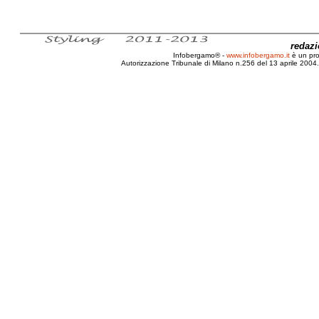
redaz
Infobergamo® -
www.infobergamo.it
è un pr
Autorizzazione Tribunale di Milano n.256 del 13 aprile 2004. 
Lodi, Lions, Codogno, Codogno Rugby Clu