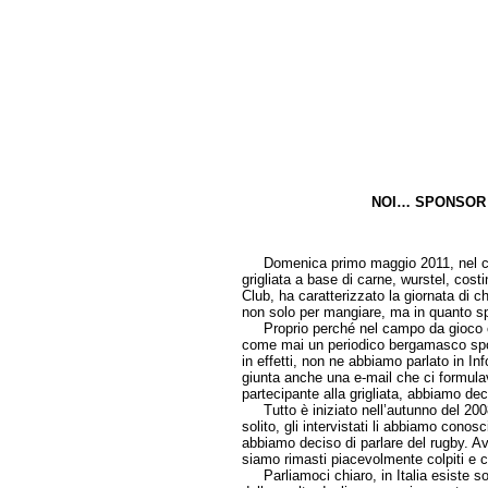
NOI… SPONSOR
di Grazian
Domenica primo maggio 2011, nel cuor
grigliata a base di carne, wurstel, co
Club, ha caratterizzato la giornata di c
non solo per mangiare, ma in quanto spo
Proprio perché nel campo da gioco c’è
come mai un periodico bergamasco spon
in effetti, non ne abbiamo parlato in I
giunta anche una e-mail che ci formu
partecipante alla grigliata, abbiamo dec
Tutto è iniziato nell’autunno del 2008 
solito, gli intervistati li abbiamo conosc
abbiamo deciso di parlare del rugby. Av
siamo rimasti piacevolmente colpiti e
Parliamoci chiaro, in Italia esiste solo