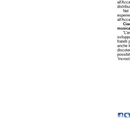
all'Acc
distrib
Nel cor
esperie
all'Acc
Cia
music
“L'amor
svilupp
fratell
anche l
discote
possibil
‘Incrost