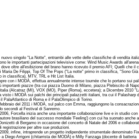
e nuovo singolo "La Notte", entrambi alle vette delle classifiche di vendita itali
sono le importanti partecipazioni televisive come: Wind Music Awards all'arena
dove oltre all'esibizione del brano hanno ricevuto il premio AFI; Quelli che il c
i Maria De Filippi, Top Of The Pops ("La notte" primo in classifica, "Sono Già
 in classifica), MTV, TRL e Hit List Italia.
con i MODÀ, effettua annualmente intense tournée che lo portano sui pal
iù importanti piazze (tra cui piazza Duomo di Milano, piazza Plebiscito di Napol
d'italia (Alcatraz (MI), VOX (MO), Piper (Roma), eccetera); a Dicembre 2010 "L
 visto i MODÀ sui palchi dei principali palazzetti italiani, tra cui il Palasharp d
 il PalaAtlantico di Roma e il PalaOlimpico di Torino.
bbraio del 2011 i MODÀ, sul palco con Emma, raggiungono la consacrazion
do secondi al Festival di Sanremo.
6, Forcella inizia anche una importante collaborazione live e in studio con 
(autore brasiliano del successo mondiale 'Feeling') con cui ha suonato anche a
Donizetti di Bergamo in occasione del concerto di Natale del 2006 e collaborat
i registrazione per altre sue produzioni.
9, infine, intraprende un progetto indipendente strumentale denominato Fi
 a Diego Arrigoni (chitarrista dei MODÀ) e Milly Fanzaga (docente di batteria