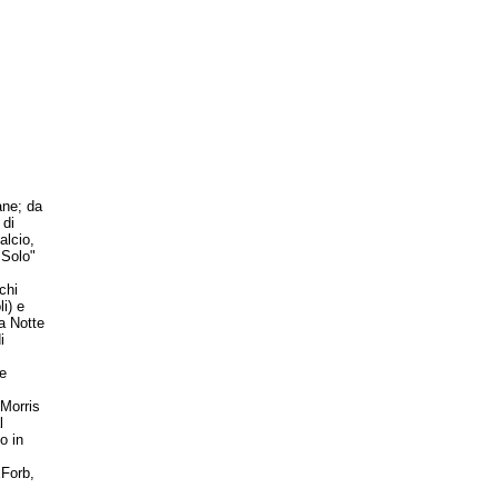
ane; da
 di
alcio,
 Solo"
chi
i) e
a Notte
i
e
Morris
l
o in
xForb,