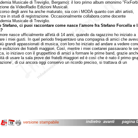
ademia Musicale di Treviglio, Bergamo): il loro primo album omonimo "FixForb"
uzione da VideoRadio Edizioni Musicali.
so degli anni ha anche maturato, sia con i MODÀ quanto con altri artisti,
nze in studi di registrazione. Occasionalmente collabora come docente
ademia Musicale di Treviglio.
o Stefano, ci puoi raccontare come nasce l'amore fra Stefano Forcella e l
a?
e nasce ufficialmente all'età di 14 anni, quando da ragazzino ho iniziato a
are i miei gusti. In quel periodo frequentavo una compagnia di amici che avev
i più grandi appassionati di musica, con loro ho iniziato ad andare a vedere conc
e esibizioni dei fratelli maggiori. Così, mentre i miei coetanei passavano le ser
ca, io iniziavo con il gruppettino di amici a formare le prime band, grazie anch
ità di usare la sala prove dei fratelli maggiori ed è così che è nato il primo gr
azione’, di cui ancora oggi conservo un ricordo preciso, si trattava di un
indietro
avanti
pagina 02
versione stampabile