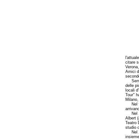
l'attual
citare 
Verona, 
Amici d
secondo
Sempre 
delle p
locali 
Tour" ha
Milano,
Nel fe
arrivan
Nel 200
Albert 
Teatro 
studio d
Nel 200
insieme