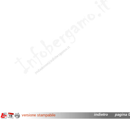
indietro
pagina 08
versione stampabile