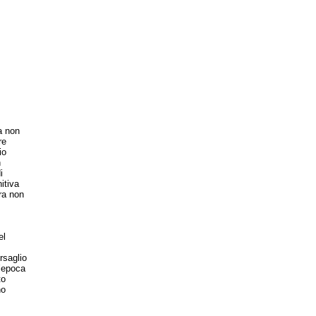
ia non
re
io
n
i
itiva
ora non
el
rsaglio
n’epoca
to
no