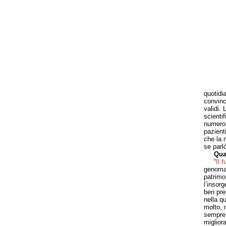
quotidia
convinc
validi.
scienti
numero 
pazienti
che la m
se parlò
Qua
“
Il 
genoma 
patrimon
l’insor
ben pre
nella q
molto, 
sempre 
miglior