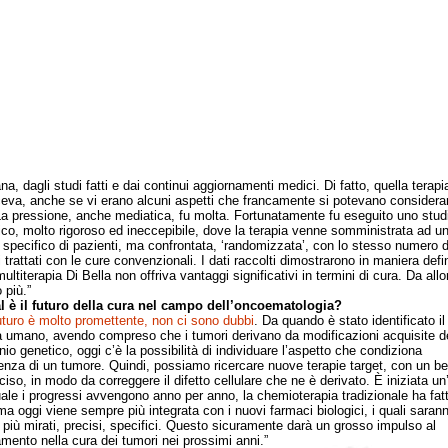
na, dagli studi fatti e dai continui aggiornamenti medici. Di fatto, quella terap
eva, anche se vi erano alcuni aspetti che francamente si potevano considera
 La pressione, anche mediatica, fu molta. Fortunatamente fu eseguito uno stud
fico, molto rigoroso ed ineccepibile, dove la terapia venne somministrata ad u
specifico di pazienti, ma confrontata, ‘randomizzata’, con lo stesso numero d
 trattati con le cure convenzionali. I dati raccolti dimostrarono in maniera defin
ultiterapia Di Bella non offriva vantaggi significativi in termini di cura. Da all
 più.”
l è il futuro della cura nel campo dell’oncoematologia?
futuro è molto promettente, non ci sono dubbi
. Da quando è stato identificato il
umano, avendo compreso che i tumori derivano da modificazioni acquisite d
io genetico, oggi c’è la possibilità di individuare l’aspetto che condiziona
genza di un tumore. Quindi, possiamo ricercare nuove terapie target, con un be
ciso, in modo da correggere il difetto cellulare che ne è derivato. È iniziata u
uale i progressi avvengono anno per anno, la chemioterapia tradizionale ha fat
ma oggi viene sempre più integrata con i nuovi farmaci biologici, i quali saran
più mirati, precisi, specifici. Questo sicuramente darà un grosso impulso al
amento nella cura dei tumori nei prossimi anni.”