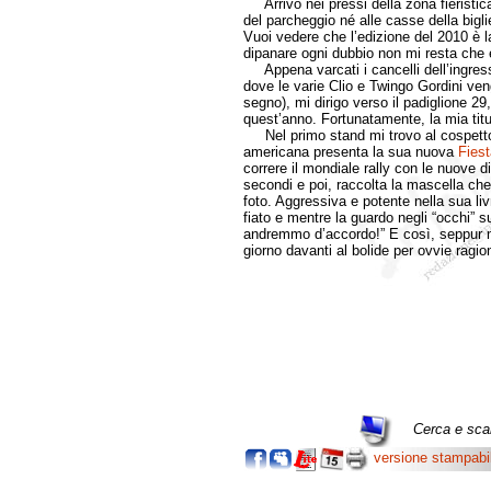
Arrivo nei pressi della zona fieristica
del parcheggio né alle casse della biglie
Vuoi vedere che l’edizione del 2010 è l
dipanare ogni dubbio non mi resta che 
Appena varcati i cancelli dell’ingresso
dove le varie Clio e Twingo Gordini ve
segno), mi dirigo verso il padiglione 29
quest’anno. Fortunatamente, la mia tit
Nel primo stand mi trovo al cospetto d
americana presenta la sua nuova
Fies
correre il mondiale rally con le nuove d
secondi e poi, raccolta la mascella che
foto. Aggressiva e potente nella sua livr
fiato e mentre la guardo negli “occhi” 
andremmo d’accordo!” E così, seppur mo
giorno davanti al bolide per ovvie ragio
Cerca e scar
versione stampabi