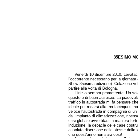
35ESIMO M
di Gi
Venerdì 10 dicembre 2010. Levataccia
l’occorrente necessario per la giornata
Show 35esima edizione). Colazione veloc
partire alla volta di Bologna.
L’inizio sembra promettente. Un sole l
questo è di buon auspicio. La piacevol
traffico in autostrada mi fa pensare che 
ideale per recarsi alla trentacinquesi
veloce l’autostrada in compagnia di un
dall’impianto di climatizzazione, ripenso
crisi globale avvertitasi in maniera fort
induzione, la debacle delle case costruttr
assoluta diserzione delle stesse dall
che quest’anno non sarà così!