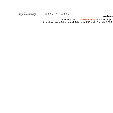
redaz
Infobergamo® -
www.infobergamo.it
è un pr
Autorizzazione Tribunale di Milano n.256 del 13 aprile 2004. 
Bologna, 35, 2010, Motor, Show, Interna