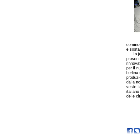
comince
e sosta
La join
present
rinnova
per il 
berlina
produzi
dalla n
veste tu
italian
delle c