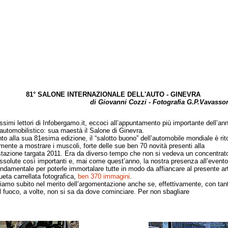
81° SALONE INTERNAZIONALE DELL'AUTO - GINEVRA
di Giovanni Cozzi - Fotografia G.P.Vavassor
mi lettori di Infobergamo.it, eccoci all’appuntamento più importante dell’ann
utomobilistico: sua maestà il Salone di Ginevra.
alla sua 81esima edizione, il “salotto buono” dell’automobile mondiale è rit
mente a mostrare i muscoli, forte delle sue ben 70 novità presenti alla
tazione targata 2011. Era da diverso tempo che non si vedeva un concentrato
ssolute così importanti e, mai come quest’anno, la nostra presenza all’evento
ondamentale per poterle immortalare tutte in modo da affiancare al presente art
ueta carrellata fotografica,
ben 370 immagini
.
o subito nel merito dell’argomentazione anche se, effettivamente, con tan
l fuoco, a volte, non si sa da dove cominciare. Per non sbagliare