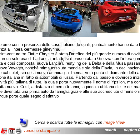
remo con la presenza delle case italiane, le quali, puntualmente hanno dato 
nza all’intera kermesse ginevrina.
t-venture tra Fiat e Chrysler è stata l’artefice del più grande numero di novi
i in un solo brand. La Lancia, infatti, si è presentata a Ginevra con l’intera g
ta e così composta: nuova LanciaY, restyling della Delta e della Musa passan
nuovo Voyager, nonché prima assoluta mondiale sia della Flavia, in declinazion
 e cabriolet, sia della nuova ammiraglia Thema, vera punta di diamante della a
one italiana in fatto di automobili di lusso. Partendo dal basso è doveroso iniz
ovità più italiana di tutte, la quale porta nuovamente il nome di Ypsilon, ma co
tta nuova. Così, a distanza di ben otto anni, la piccola utilitaria d’elite del ma
o è diventata una prima auto da famiglia grazie alle sue accresciute dimensioni 
inque porte quale segno distintivo
Cerca e scarica tutte le immagini con
Image View
avanti
pagina 01
versione stampabile