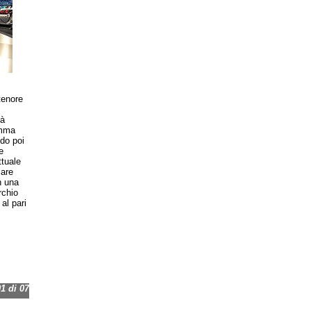
tenore
tà
amma
do poi
e
ttuale
iare
n una
rchio
al pari
 di 07