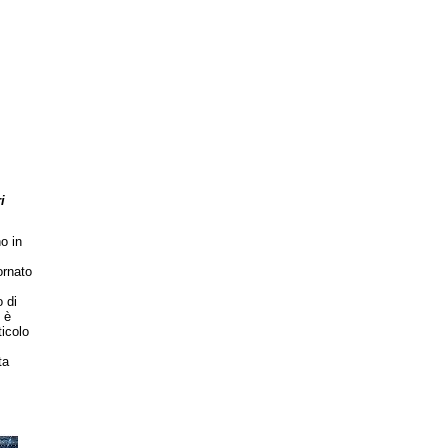
i
o in
ornato
 di
 è
icolo
ta