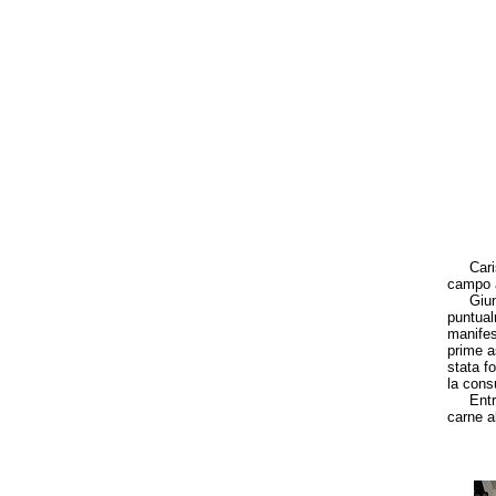
Carissi
campo a
Giunto 
puntual
manifes
prime a
stata f
la cons
Entriam
carne a