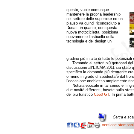
questo, vuole comunque
mantenere la propria leadership
nel settore delle superbike ed un
plauso va quindi riconosciuto a
Ducati, in quanto, con questa
nuova motocicletta, posiziona
nuovamente l’asticella della
tecnologia e del design un
gradino più in alto di tutte le potenziali
Tornando ai settori più gettonati de
discussione all’EICMA 2011 sia stato que
specifico la domanda più ricorrente er
o meno in grado di spodestare dal tro
l’occasione anch’esso ampiamente rinn
Notizia epocale in tal senso è l’ingr
due novità differenti, basate sulla stes
del più turistico
C650 GT
. In prima batt
Cerca e scar
versione stampabi