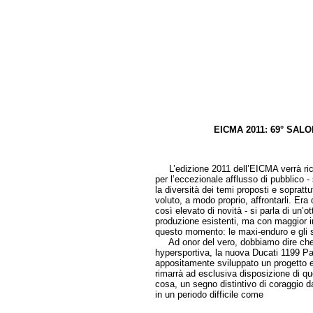
EICMA 2011: 69° SA
di Gio
L’edizione 2011 dell’EICMA verrà ricord
per l’eccezionale afflusso di pubblico 
la diversità dei temi proposti e sopratt
voluto, a modo proprio, affrontarli. Era
così elevato di novità - si parla di un’otta
produzione esistenti, ma con maggior in
questo momento: le maxi-enduro e gli s
Ad onor del vero, dobbiamo dire che l
hypersportiva, la nuova Ducati 1199 Pan
appositamente sviluppato un progetto e
rimarrà ad esclusiva disposizione di qu
cosa, un segno distintivo di coraggio da 
in un periodo difficile come