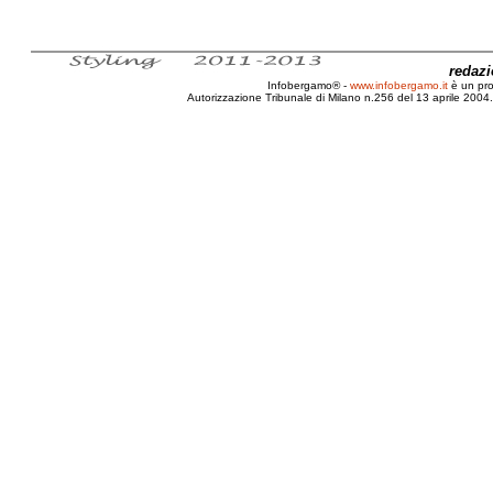
redaz
Infobergamo® -
www.infobergamo.it
è un pr
Autorizzazione Tribunale di Milano n.256 del 13 aprile 2004. 
Salone, EICMA, 2011, Internazionale, Moto, Mil