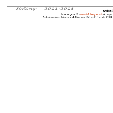
redaz
Infobergamo® -
www.infobergamo.it
è un pr
Autorizzazione Tribunale di Milano n.256 del 13 aprile 2004. 
Italia, Wing Chun, Kuen, Stage, Difesa person