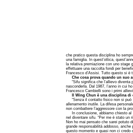
che pratico questa disciplina ho sempre
una famiglia. In quest’ottica, quest’ann
la relativa premiazione con uno stage g
effettuare una raccolta fondi per benefi
Francesco d’Assisi. Tutto questo si è t
Che cosa prova quando un suo al
“Sifu significa che l’allievo diventa 
nasconderla. Dal 1987, l’anno in cui h
Francesco Cambielli sono i primi alliev
Il Wing Chun è una disciplina di 
“Senza il contatto fisico non si può 
allenamento inutile. La difesa personale
non combattere l’aggressore con la prop
In conclusione, abbiamo chiesto al no
nel diventare sifu. “Per me è stato un ric
Non ho mai pensato che sarei potuto di
grande responsabilità addosso, anche 
questo momento e quasi non ci credo ch