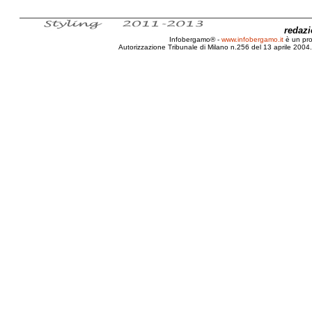
redaz
Infobergamo® -
www.infobergamo.it
è un pr
Autorizzazione Tribunale di Milano n.256 del 13 aprile 2004. 
Pubblicità, Privacy, Limite, Banner, 