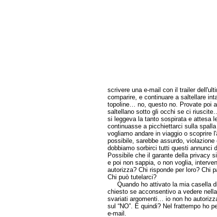
scrivere una e-mail con il trailer dell'u
comparire, e continuare a saltellare inta
topoline… no, questo no. Provate poi a
saltellano sotto gli occhi se ci riusci
si leggeva la tanto sospirata e attesa 
continuasse a picchiettarci sulla spall
vogliamo andare in viaggio o scoprire
possibile, sarebbe assurdo, violazione 
dobbiamo sorbirci tutti questi annunci
Possibile che il garante della privacy s
e poi non sappia, o non voglia, interven
autorizza? Chi risponde per loro? Chi p
Chi può tutelarci?
Quando ho attivato la mia casella di 
chiesto se acconsentivo a vedere nella
svariati argomenti… io non ho autorizza
sul “NO”. E quindi? Nel frattempo ho p
e-mail.