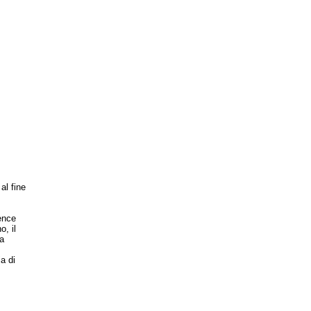
al fine
dence
, il
ca
a di