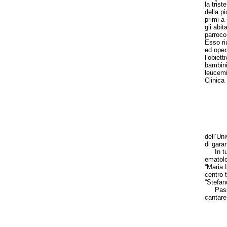
la tris
della pi
primi a
gli abit
parroco
Esso ri
ed opera
l’obietti
bambini
leucemi
Clinica
dell’Un
di garan
In tutti
ematolog
“Maria 
centro t
“Stefano
Passand
cantare