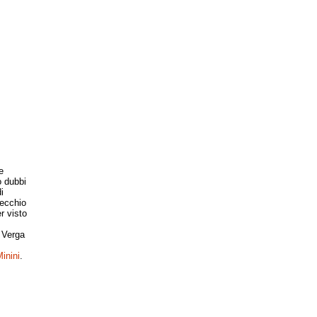
e
 dubbi
i
recchio
r visto
 Verga
inini
.