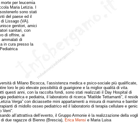
te morte per leucemia
ccola Maria Letizia. I
 sostenerlo sono stati
anti del paese ed il
 di Lissago (VA).
unisce genitori, amici
tori sanitari, con
vo di offrire, ai
 ammalati di
a in cura presso la
 Pediatrica
iversità di Milano Bicocca, l’assistenza medica e psico-sociale più qualificate, 
tire loro le più elevate possibilità di guarigione e la miglior qualità di vita.
 questi anni, con la raccolta fondi, sono stati realizzati il Day Hospital di
ia pediatrica e pediatria, il laboratorio di ricerca “Matilde Tettamanti”, il resi
Letizia Verga” con diciassette mini appartamenti a misura di mamma e bambino
rapianti di midollo osseo pediatrico ed il laboratorio di terapia cellulare e geni
 Verri”.
o all’attrattiva dell’evento, il Gruppo Armonie è la realizzazione della vogli
 di due ragazze di Bienno (Brescia),
Erica Mensi
e Maria Luisa