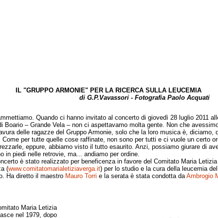
IL "GRUPPO ARMONIE" PER LA RICERCA SULLA LEUCEMIA
di G.P.Vavassori - Fotografia Paolo Acquati
ttiamo. Quando ci hanno invitato al concerto di giovedì 28 luglio 2011 all
i Boario – Grande Vela – non ci aspettavamo molta gente. Non che avessimo
ravura delle ragazze del Gruppo Armonie, solo che la loro musica è, diciamo, d
. Come per tutte quelle cose raffinate, non sono per tutti e ci vuole un certo o
rezzarle, eppure, abbiamo visto il tutto esaurito. Anzi, possiamo giurare di ave
o in piedi nelle retrovie, ma... andiamo per ordine.
erto è stato realizzato per beneficenza in favore del Comitato Maria Letizia
a (
www.comitatomarialetiziaverga.it
) per lo studio e la cura della leucemia del
. Ha diretto il maestro
Mauro Torri
e la serata è stata condotta da
Ambrogio M
itato Maria Letizia
asce nel 1979, dopo