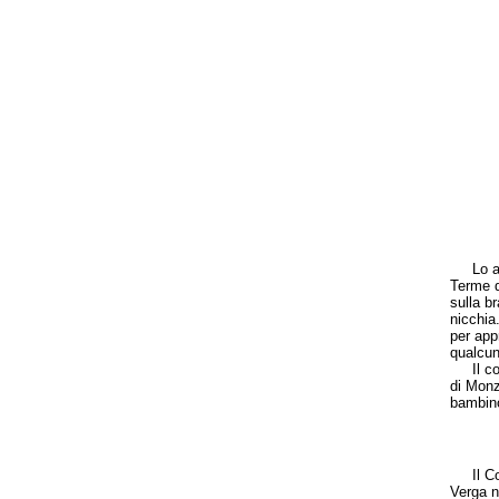
Lo amme
Terme d
sulla b
nicchia
per app
qualcun
Il conc
di Monz
bambino
Il Com
Verga n