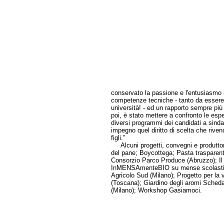
conservato la passione e l'entusiasmo i
competenze tecniche - tanto da essere 
università! - ed un rapporto sempre più
poi, è stato mettere a confronto le espe
diversi programmi dei candidati a sind
impegno quel diritto di scelta che rivend
figli.”
Alcuni progetti, convegni e produttori 
del pane; Boycottega; Pasta trasparente
Consorzio Parco Produce (Abruzzo); Il
InMENSAmenteBIO su mense scolastiche 
Agricolo Sud (Milano); Progetto per la
(Toscana); Giardino degli aromi Scheda 
(Milano); Workshop Gasiamoci.