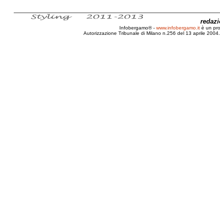
redaz
Infobergamo® -
www.infobergamo.it
è un pr
Autorizzazione Tribunale di Milano n.256 del 13 aprile 2004. 
Milano, Fieramilanocity, Fa' la cosa giusta, 2011, 