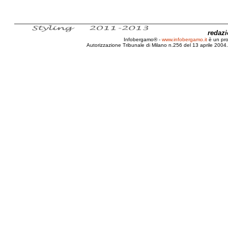
redaz
Infobergamo® -
www.infobergamo.it
è un pr
Autorizzazione Tribunale di Milano n.256 del 13 aprile 2004. 
FIAIP, Bergamo, Edilizia, Convenzionata, Offe