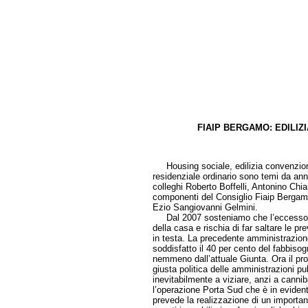
FIAIP BERGAMO: EDILIZ
di Giu
Housing sociale, edilizia convenziona
residenziale ordinario sono temi da ann
colleghi Roberto Boffelli, Antonino Chiar
componenti del Consiglio Fiaip Bergamo,
Ezio Sangiovanni Gelmini.
Dal 2007 sosteniamo che l’eccesso di 
della casa e rischia di far saltare le pr
in testa. La precedente amministrazion
soddisfatto il 40 per cento del fabbiso
nemmeno dall’attuale Giunta. Ora il pro
giusta politica delle amministrazioni pu
inevitabilmente a viziare, anzi a cann
l’operazione Porta Sud che è in evidente 
prevede la realizzazione di un importan