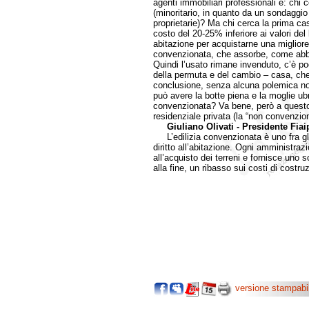
agenti immobiliari professionali è: chi 
(minoritario, in quanto da un sondagg
proprietarie)? Ma chi cerca la prima cas
costo del 20-25% inferiore ai valori de
abitazione per acquistarne una migliore
convenzionata, che assorbe, come abbia
Quindi l’usato rimane invenduto, c’è po
della permuta e del cambio – casa, che
conclusione, senza alcuna polemica noi
può avere la botte piena e la moglie ubr
convenzionata? Va bene, però a questo p
residenziale privata (la “non convenzion
Giuliano Olivati - Presidente Fi
L’edilizia convenzionata è uno fra gli 
diritto all’abitazione. Ogni amministr
all’acquisto dei terreni e fornisce uno 
alla fine, un ribasso sui costi di costru
versione stampabi