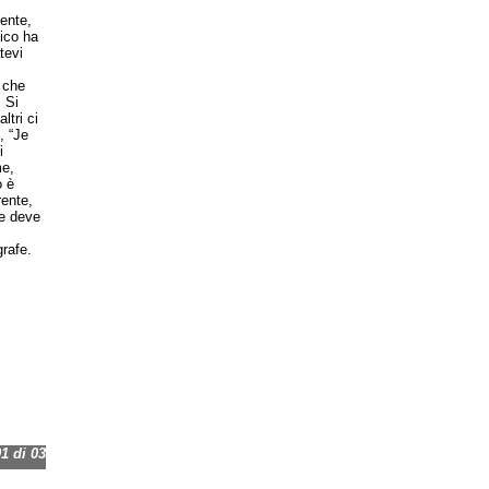
ente,
mico ha
tevi
 che
 Si
ltri ci
, “Je
i
me,
o è
ente,
he deve
rafe.
 di 03