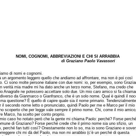
NOMI, COGNOMI, ABBREVIAZIONI E CHI SI ARRABBIA
di Graziano Paolo Vavassori
mo di nomi e cognomi.
 argomento leggero quello che andiamo ad affrontare, ma non è poi così
o. Ci sono molte persone italiane con due nomi: io, per esempio, sono Grazia
in verità mia madre mi ha dato anche un terzo nome, Stefano, ma credo che
icio Anagrafe ne potessero accettare solo due. Un mio caro amico si fa chiama
diverso da Gianmarco o Gianfranco, che è un solo nome. Qual è quindi il noc
rima questione? È quello di capire quale sia il nome primario. Tendenzialmente
r il secondo nome letto o pronunciato, quindi Paolo per me e Marco per il mio
ho scoperto che per legge vale sempre il primo nome. Chi, come il mio amico,
e Marco, ha scelto per conto proprio.
 caso ho notato però che la gente mi chiama Paolo: perché? Forse perché
omune di Graziano? Forse perché crede che il primo nome sia uno sfizio, un
o, perché fan tutti così? Onestamente non lo so, ma io sono Graziano e sove
rreggere chi mi dà del Paolo, ma non mi arrabbio (c’è un perché di questa