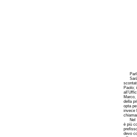
Parlia
Sarà un
scontat
Paolo; 
all’Uff
Marco, 
della p
opta pe
invece 
chiamar
Nel mio
è più c
prefiss
devo co