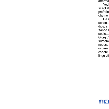
afferma
Vediamo
sceglie
preferi
che nell
Da un p
senso…,
dice, si
“fanno 
souis…”
Giorgio
surname 
necessa
ovvero 
essere 
linguis