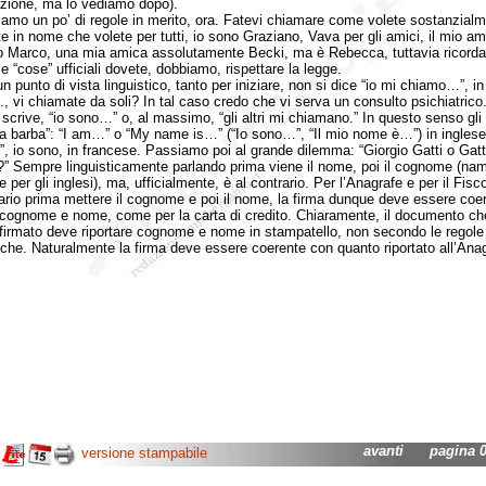
zione, ma lo vediamo dopo).
 un po’ di regole in merito, ora. Fatevi chiamare come volete sostanzialm
te in nome che volete per tutti, io sono Graziano, Vava per gli amici, il mio a
to Marco, una mia amica assolutamente Becki, ma è Rebecca, tuttavia ricorda
e “cose” ufficiali dovete, dobbiamo, rispettare la legge.
unto di vista linguistico, tanto per iniziare, non si dice “io mi chiamo…”, in
 vi chiamate da soli? In tal caso credo che vi serva un consulto psichiatrico.
 scrive, “io sono…” o, al massimo, “gli altri mi chiamano.” In questo senso gli a
la barba”: “I am…” o “My name is…” (“Io sono…”, “Il mio nome è…”) in inglese
, io sono, in francese. Passiamo poi al grande dilemma: “Giorgio Gatti o Gatt
?” Sempre linguisticamente parlando prima viene il nome, poi il cognome (na
per gli inglesi), ma, ufficialmente, è al contrario. Per l’Anagrafe e per il Fisc
rio prima mettere il cognome e poi il nome, la firma dunque deve essere coer
cognome e nome, come per la carta di credito. Chiaramente, il documento c
firmato deve riportare cognome e nome in stampatello, non secondo le regole
tiche. Naturalmente la firma deve essere coerente con quanto riportato all’Anag
avanti
pagina 01
versione stampabile