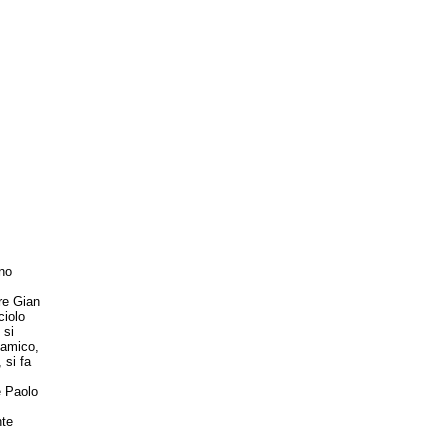
no
re Gian
ciolo
 si
 amico,
 si fa
 Paolo
nte