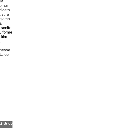
la
o nei
dicato
isti e
ggiamo
a
 scelte
o, forme
 film
a
rmesse
 da 65
 di 05