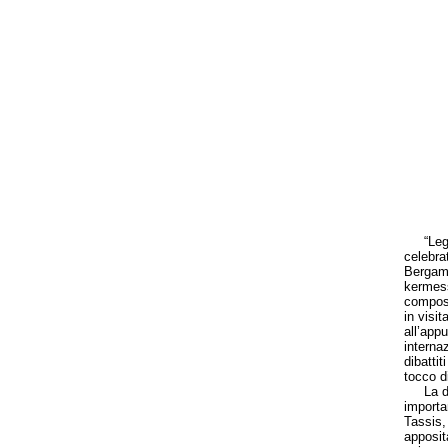
“Legger
celebra
Bergamo
kermess
compost
in visi
all’appu
internaz
dibattit
tocco di
La deci
importa
Tassis, 
apposit