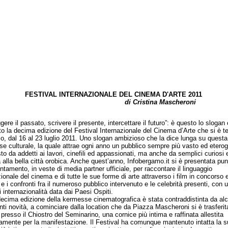
FESTIVAL INTERNAZIONALE DEL CINEMA D'ARTE 2011
di Cristina Mascheroni
e il passato, scrivere il presente, intercettare il futuro”: è questo lo slogan
to la decima edizione del Festival Internazionale del Cinema d’Arte che si è t
, dal 16 al 23 luglio 2011. Uno slogan ambizioso che la dice lunga su questa
e culturale, la quale attrae ogni anno un pubblico sempre più vasto ed etero
o da addetti ai lavori, cinefili ed appassionati, ma anche da semplici curiosi e 
ta alla bella città orobica. Anche quest’anno, Infobergamo.it si è presentata pun
ntamento, in veste di media partner ufficiale, per raccontare il linguaggio
ionale del cinema e di tutte le sue forme di arte attraverso i film in concorso e
i e i confronti fra il numeroso pubblico intervenuto e le celebrità presenti, con 
 internazionalità data dai Paesi Ospiti.
ma edizione della kermesse cinematografica è stata contraddistinta da al
nti novità, a cominciare dalla location che da Piazza Mascheroni si è trasferita
presso il Chiostro del Seminarino, una cornice più intima e raffinata allestita
amente per la manifestazione. Il Festival ha comunque mantenuto intatta la s