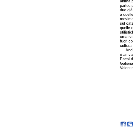
anima pi
partecip
due già
a quell
moviment
sul cat
quelle o
stilisti
creative
fuori c
cultura
Anche i
è arriv
Paesi d
Galiena
Valentin