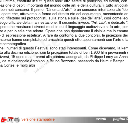
ù intima, costruita in tutti questi anni: otto serate di proiezioni ed eventi, con 
azione di ospiti importanti dal mondo delle arti e della cultura, il tutto articolat
 ben noti concorsi. Il primo, “Cinema d’Arte”, è un concorso internazionale “de
e opere che, attraverso la forma del ritratto e/o del documento, raccontando art
i riflettono sui protagonisti, sulla storia e sulle idee dell’arte”, così come le
alogo ufficiale della manifestazione. Il secondo, invece, “Art Lab”, è dedicato “
pere che mostrano i diversi modi in cui il linguaggio audiovisivo si fa arte, per
che e per lo stile che adotta. Opere che non riproducono il visibile ma lo crean
 di espressione estetica”. A fare da contorno ai due concorsi, le proiezioni dei
oncorso hanno completato ed arricchito questi otto appuntamenti con l’arte e l
 cinematografica.
 numeri di questo Festival sono stati interessanti. Come dicevamo, la ke
ata alla decima edizione, con la proiezione totale di ben 1.900 film provenienti
iversi; 15 sono stati i premi alla carriera assegnati, da Philippe Leroy ad Anna
, da Michelangelo Antonioni a Bruno Bozzetto, passando da Helmut Berger,
a Cortesi e molti altri
avanti
pagina 01
versione stampabile