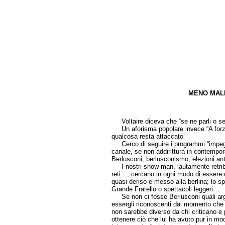
MENO MALE
di Gaud
Voltaire diceva che “se ne parli o se 
Un aforisma popolare invece “A forza d
qualcosa resta attaccato”
Cerco di seguire i programmi “impegn
canale, se non addirittura in contempora
Berlusconi, berlusconismo, elezioni ant
I nostri show-man, lautamente retribuit
reti…, cercano in ogni modo di essere ob
quasi deriso e messo alla berlina; lo s
Grande Fratello o spettacoli leggeri…
Se non ci fosse Berlusconi quali arg
essergli riconoscenti dal momento che il
non sarebbe diverso da chi criticano e 
ottenere ciò che lui ha avuto pur in mo