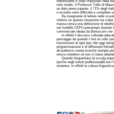
interessante è stato impostato nella tra
ceto medio. Il Professor Tullio di Maur
un dato preoccupante: il 71% degli itali
o incontra serie difficoltà a compilare 
Da insegnante di lettere nelle scuole
chiesto se questa situazione sia colpa 
massa senza una definizione di obiettiv
nel modello CEPU presentato durante l
commerciale ideata da Berlusconi che
In effetti il discorso culturale educat
passaggio da quando c’era un solo canale
trasmissioni di ogni tipo che oggi riemp
programmazione e di diffusione format
all’audience creerà ricerche sempre più
senza chiedersi se non ci siano alternat
Quando frequentavo la scuola superior
(anche negli istituti professionali) era l
straniere. In effetti la cultura linguistic
versione stampabi