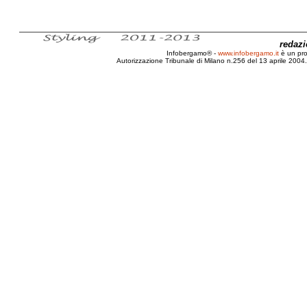
redaz
Infobergamo® -
www.infobergamo.it
è un pr
Autorizzazione Tribunale di Milano n.256 del 13 aprile 2004. 
Bergamo, Mozzo, Don, Davide, Nomina, Patron