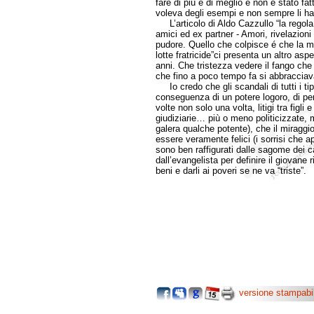
fare di più e di meglio e non é stato fatt
voleva degli esempi e non sempre li ha 
L’articolo di Aldo Cazzullo “la regola 
amici ed ex partner - Amori, rivelazioni
pudore. Quello che colpisce é che la ma
lotte fratricide”ci presenta un altro as
anni. Che tristezza vedere il fango che 
che fino a poco tempo fa si abbracciavan
Io credo che gli scandali di tutti i tipi
conseguenza di un potere logoro, di pers
volte non solo una volta, litigi tra figli e
giudiziarie… più o meno politicizzate
galera qualche potente), che il miraggi
essere veramente felici (i sorrisi che a
sono ben raffigurati dalle sagome dei ca
dall’evangelista per definire il giovane r
beni e darli ai poveri se ne va “triste”.
versione stampabi