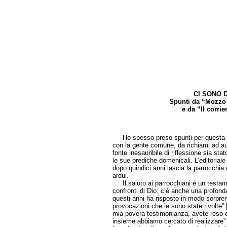
CI SONO D
Spunti da “Mozzo
e da “Il corrie
di Gaud
Ho spesso preso spunti per questa mia 
con la gente comune, da richiami ad aut
fonte inesauribile di riflessione sia stato
le sue prediche domenicali. L’editoriale 
dopo quindici anni lascia la parrocchia
ardui.
Il saluto ai parrocchiani é un testam
confronti di Dio; c’é anche una profond
questi anni ha risposto in modo sorprende
provocazioni che le sono state rivolte”
mia povera testimonianza, avete reso c
insieme abbiamo cercato di realizzare”