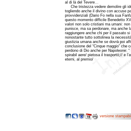
al di là del Tevere…
Che tristezza vedere demolire gli idol
togliendo anche il divino con accuse par
provvidenziali (Dario Fo nella sua Fan
questo momento difficile Benedetto XVI
valori non solo cristiani ma umani: non
punisce, ma sa perdonare, ma anche la
raggiungere anche chi per il passato si
nonostante tutto sottolinea la necessità
giustizia umana anche se dovrà poi affr
conclusione del “Cinque maggio” che cel
perdono di Dio anche per Napoleone: “ 
spirabil aere/ pietosa il trasportò;// e l
eterni, al premio/
versione stampabi