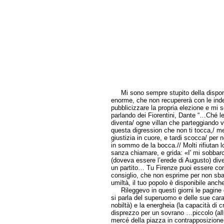
Mi sono sempre stupito della disponib
enorme, che non recupererà con le inden
pubblicizzare la propria elezione e mi 
parlando dei Fiorentini, Dante “…Ché le c
diventa/ ogne villan che parteggiando v
questa digression che non ti tocca,/ me
giustizia in cuore, e tardi scocca/ per n
in sommo de la bocca.// Molti rifiutan l
sanza chiamare, e grida: «I' mi sobbarco
(doveva essere l’erede di Augusto) div
un partito… Tu Firenze puoi essere cont
consiglio, che non esprime per non sbagl
umiltà, il tuo popolo è disponibile anc
Rileggevo in questi giorni le pagine d
si parla del superuomo e delle sue cara
nobiltà) e la energheia (la capacità di
disprezzo per un sovrano …piccolo (all
mercé della piazza in contrapposizione