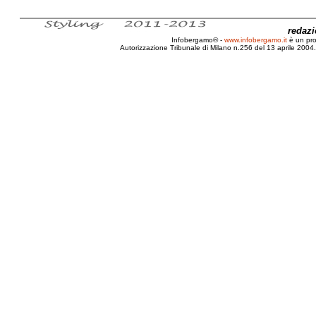
redaz
Infobergamo® -
www.infobergamo.it
è un pr
Autorizzazione Tribunale di Milano n.256 del 13 aprile 2004. 
Elezioni, Regionali, 2010, Chiesa, Pedofilia, Accu