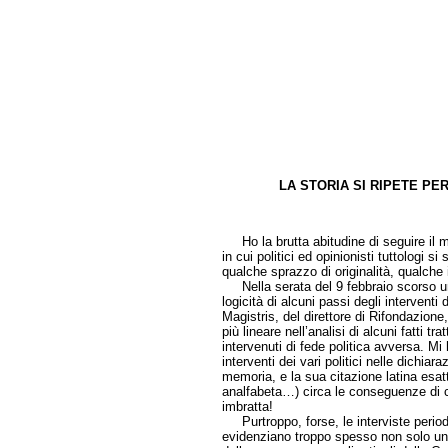
LA STORIA SI RIPETE PE
di Gaud
Ho la brutta abitudine di seguire il m
in cui politici ed opinionisti tuttologi s
qualche sprazzo di originalità, qualch
Nella serata del 9 febbraio scorso uno
logicità di alcuni passi degli interventi
Magistris, del direttore di Rifondazione
più lineare nell’analisi di alcuni fatti t
intervenuti di fede politica avversa. Mi 
interventi dei vari politici nelle dichiar
memoria, e la sua citazione latina esat
analfabeta…) circa le conseguenze di 
imbratta!
Purtroppo, forse, le interviste periodi
evidenziano troppo spesso non solo un 