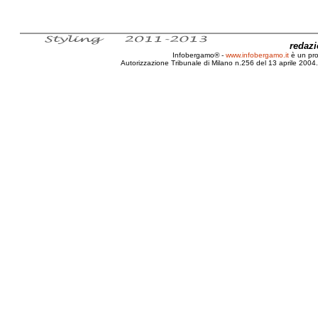
redaz
Infobergamo® -
www.infobergamo.it
è un pr
Autorizzazione Tribunale di Milano n.256 del 13 aprile 2004. 
Costo, Politica, Italiana, Elezioni, Reg