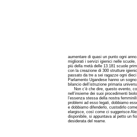
aumentare di quasi un punto ogni anno. 
migliorati i servizi igienici nelle scuole
più della metà delle 13.181 scuole prim
con la creazione di 300 strutture igieni
passato da tre a sei ragazze ogni dieci
Parlamento Ugandese hanno un sogno: che
bilancio dell’istruzione primaria univers
Non c’è che dire, questo evento, cos
nell’insieme dei suoi procedimenti biolo
l’essenza stessa della nostra femminil
problemi ad esso legati, dobbiamo esse
e dobbiamo difenderlo, custodirlo come
elargisce, così come ci suggerisce A
disponibile, si appuntava al petto un fi
desiderata del reame.