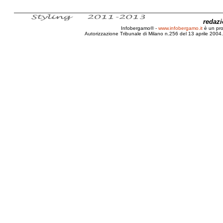
redaz
Infobergamo® -
www.infobergamo.it
è un pr
Autorizzazione Tribunale di Milano n.256 del 13 aprile 2004. 
Tabù, 2010, Censura, Vergogna, Ciclo, Mestrua