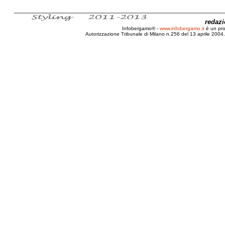
redaz
Infobergamo® -
www.infobergamo.it
è un pr
Autorizzazione Tribunale di Milano n.256 del 13 aprile 2004. 
Tabù, 2010, Censura, Vergogna, Ciclo, Mestrua