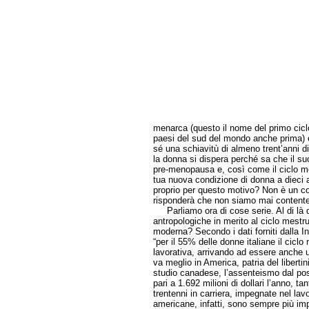
menarca (questo il nome del primo ciclo)
paesi del sud del mondo anche prima) e
sé una schiavitù di almeno trent’anni di
la donna si dispera perché sa che il suo
pre-menopausa e, così come il ciclo me
tua nuova condizione di donna a dieci a
proprio per questo motivo? Non è un 
risponderà che non siamo mai contente
Parliamo ora di cose serie. Al di là di
antropologiche in merito al ciclo mestrua
moderna? Secondo i dati forniti dalla I
“per il 55% delle donne italiane il ciclo
lavorativa, arrivando ad essere anche u
va meglio in America, patria del liber
studio canadese, l’assenteismo dal post
pari a 1.692 milioni di dollari l’anno, ta
trentenni in carriera, impegnate nel lav
americane, infatti, sono sempre più imp