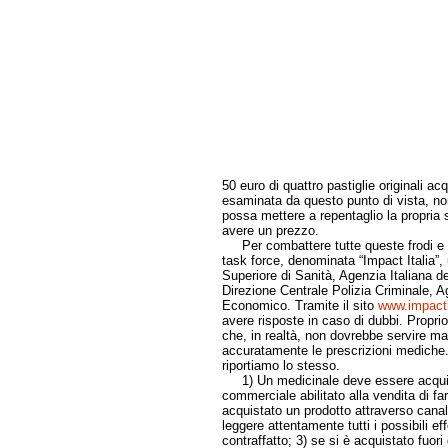
50 euro di quattro pastiglie originali ac
esaminata da questo punto di vista, no
possa mettere a repentaglio la propria sa
avere un prezzo.
Per combattere tutte queste frodi e tut
task force, denominata “Impact Italia”, 
Superiore di Sanità, Agenzia Italiana d
Direzione Centrale Polizia Criminale, A
Economico. Tramite il sito
www.impactit
avere risposte in caso di dubbi. Propri
che, in realtà, non dovrebbe servire m
accuratamente le prescrizioni mediche.
riportiamo lo stesso.
1) Un medicinale deve essere acquista
commerciale abilitato alla vendita di f
acquistato un prodotto attraverso canali 
leggere attentamente tutti i possibili eff
contraffatto; 3) se si è acquistato fuori