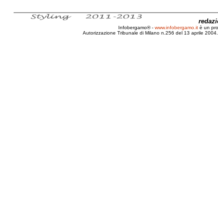
redaz
Infobergamo® -
www.infobergamo.it
è un pr
Autorizzazione Tribunale di Milano n.256 del 13 aprile 2004. 
Acquisto, Farmaci, Online, Illegale, Pericoloso