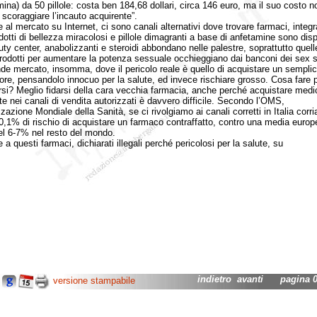
mina) da 50 pillole: costa ben 184,68 dollari, circa 146 euro, ma il suo costo n
 scoraggiare l’incauto acquirente”.
l mercato su Internet, ci sono canali alternativi dove trovare farmaci, integr
dotti di bellezza miracolosi e pillole dimagranti a base di anfetamine sono dispo
uty center, anabolizzanti e steroidi abbondano nelle palestre, soprattutto quelle
rodotti per aumentare la potenza sessuale occhieggiano dai banconi dei sex 
de mercato, insomma, dove il pericolo reale è quello di acquistare un sempli
tore, pensandolo innocuo per la salute, ed invece rischiare grosso. Cosa fare 
rsi? Meglio fidarsi della cara vecchia farmacia, anche perché acquistare medi
te nei canali di vendita autorizzati è davvero difficile. Secondo l’OMS,
zazione Mondiale della Sanità, se ci rivolgiamo ai canali corretti in Italia corr
 0,1% di rischio di acquistare un farmaco contraffatto, contro una media europ
l 6-7% nel resto del mondo.
 questi farmaci, dichiarati illegali perché pericolosi per la salute, su
indietro
avanti
pagina 02
versione stampabile