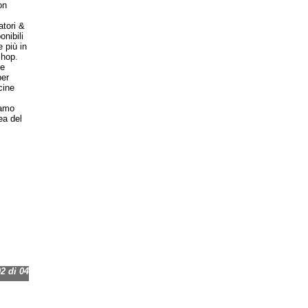
on
atori &
nibili
 più in
shop.
ce
per
cine
iamo
ea del
 di 04