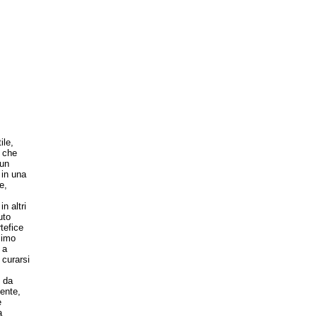
ile,
i che
 un
 in una
e,
n altri
uto
tefice
simo
 a
 curarsi
 da
ente,
è
a