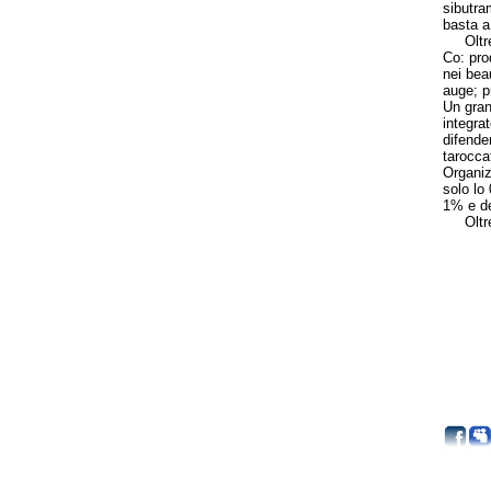
sibutra
basta a
Oltre a
Co: pro
nei bea
auge; p
Un gran
integra
difende
tarocca
Organiz
solo lo
1% e de
Oltre a