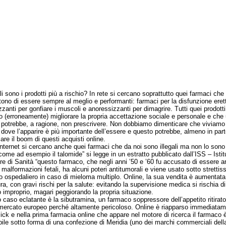
ono i prodotti più a rischio? In rete si cercano soprattutto quei farmaci che
ono di essere sempre al meglio e performanti: farmaci per la disfunzione erett
zzanti per gonfiare i muscoli e anoressizzanti per dimagrire. Tutti quei prodott
 (erroneamente) migliorare la propria accettazione sociale e personale e che
potrebbe, a ragione, non prescrivere. Non dobbiamo dimenticare che viviamo
 dove l’apparire è più importante dell’essere e questo potrebbe, almeno in part
care il boom di questi acquisti online.
ernet si cercano anche quei farmaci che da noi sono illegali ma non lo sono i
come ad esempio il talomide” si legge in un estratto pubblicato dall’ISS – Istit
re di Sanità “questo farmaco, che negli anni ’50 e ’60 fu accusato di essere ar
 malformazioni fetali, ha alcuni poteri antitumorali e viene usato sotto strettis
lo ospedaliero in caso di mieloma multiplo. Online, la sua vendita è aumentata
a, con gravi rischi per la salute: evitando la supervisione medica si rischia di
 improprio, magari peggiorando la propria situazione.
aso eclatante è la sibutramina, un farmaco soppressore dell’appetito ritirato
l mercato europeo perché altamente pericoloso. Online è riapparso immediatam
lick e nella prima farmacia online che appare nel motore di ricerca il farmaco 
bile sotto forma di una confezione di Meridia (uno dei marchi commerciali dell