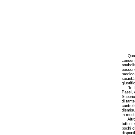
Quali s
consent
anaboli
possono
medico 
società
giustifi
“In Int
Paesi, 
Superio
di tante
control
dismisur
in modo
Altro c
tutto i
pochi c
disponi