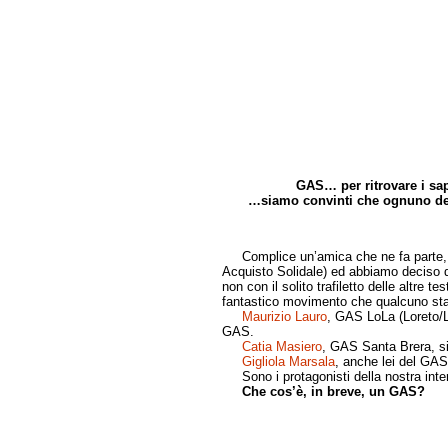
GAS… per ritrovare i s
…siamo convinti che ognuno de
di Cris
Complice un’amica che ne fa parte, ci
Acquisto Solidale) ed abbiamo deciso di
non con il solito trafiletto delle altre
fantastico movimento che qualcuno sta
Maurizio Lauro
, GAS LoLa (Loreto/La
GAS.
Catia Masiero
, GAS Santa Brera, si
Gigliola Marsala
, anche lei del GAS
Sono i protagonisti della nostra inter
Che cos’è, in breve, un GAS?