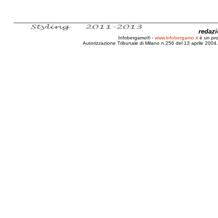
redaz
Infobergamo® -
www.infobergamo.it
è un pr
Autorizzazione Tribunale di Milano n.256 del 13 aprile 2004. 
GAS, Gruppi di Acquisto Solidale, Maurizio Lauro, Gigl