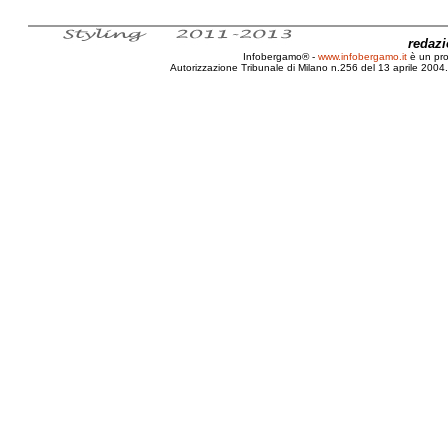
redaz
Infobergamo® -
www.infobergamo.it
è un pr
Autorizzazione Tribunale di Milano n.256 del 13 aprile 2004. 
Bergamo, Festa, DEA, Ultras atalantini, Orio Ce