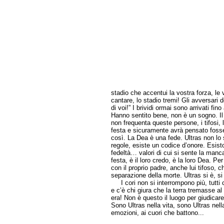
stadio che accentui la vostra forza, le
cantare, lo stadio tremi! Gli avversari
di voi!” I brividi ormai sono arrivati fino
Hanno sentito bene, non è un sogno. Il 
non frequenta queste persone, i tifosi, 
festa e sicuramente avrà pensato fosse
così. La Dea è una fede. Ultras non lo s
regole, esiste un codice d’onore. Esiston
fedeltà… valori di cui si sente la manc
festa, è il loro credo, è la loro Dea. Per
con il proprio padre, anche lui tifoso, ch
separazione della morte. Ultras si è, si
I cori non si interrompono più, tutti 
e c’è chi giura che la terra tremasse al
era! Non è questo il luogo per giudicare
Sono Ultras nella vita, sono Ultras nella
emozioni, ai cuori che battono...