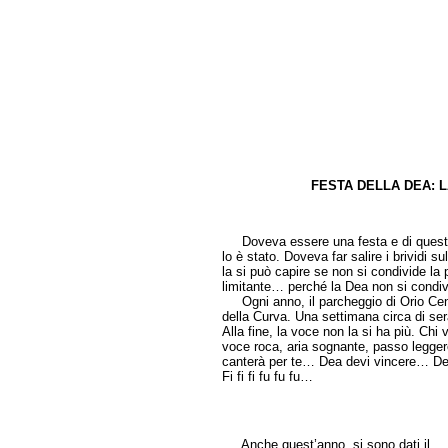
FESTA DELLA DEA: 
di Ema
Doveva essere una festa e di questo 
lo è stato. Doveva far salire i brividi 
la si può capire se non si condivide la 
limitante… perché la Dea non si condivi
Ogni anno, il parcheggio di Orio Center 
della Curva. Una settimana circa di serat
Alla fine, la voce non la si ha più. Chi v
voce roca, aria sognante, passo leggero
canterà per te… Dea devi vincere… Dea 
Fi fi fi fu fu fu…
Anche quest’anno, si sono dati il