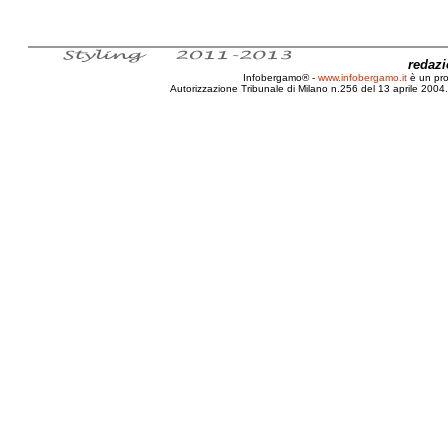
redaz
Infobergamo® -
www.infobergamo.it
è un pr
Autorizzazione Tribunale di Milano n.256 del 13 aprile 2004. 
Bergamo, Festa, DEA, Ultras atalantini, Orio Ce