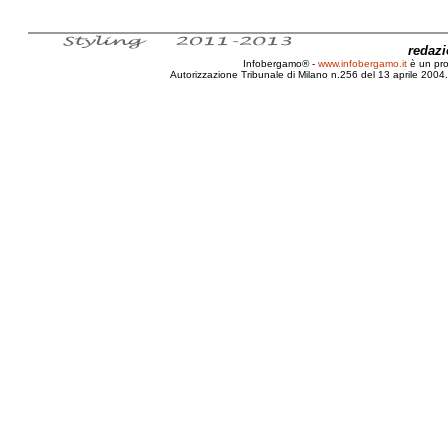
redaz
Infobergamo® -
www.infobergamo.it
è un pr
Autorizzazione Tribunale di Milano n.256 del 13 aprile 2004. 
Citroen, Nemo, XTR, Prezzo, Allestimento, 