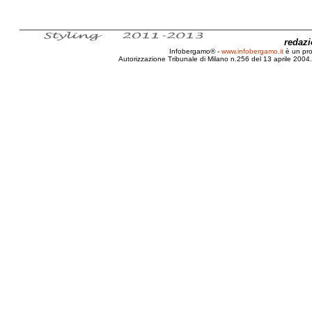
redaz
Infobergamo® -
www.infobergamo.it
è un pr
Autorizzazione Tribunale di Milano n.256 del 13 aprile 2004. 
Diva, 2010, Salone, Internazionale, Auto, 