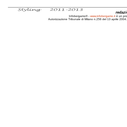
redaz
Infobergamo® -
www.infobergamo.it
è un pr
Autorizzazione Tribunale di Milano n.256 del 13 aprile 2004. 
Alfa Romeo, 100, Cento, Anni, Novegro, Storia, Gippo Sal