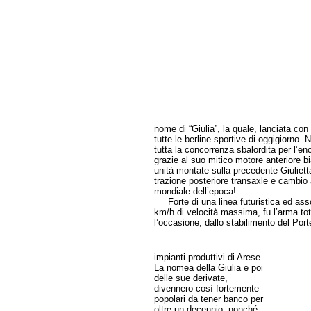
nome di “Giulia”, la quale, lanciata con 
tutte le berline sportive di oggigiorno. 
tutta la concorrenza sbalordita per l’eno
grazie al suo mitico motore anteriore bi
unità montate sulla precedente Giuliett
trazione posteriore transaxle e cambio 
mondiale dell’epoca!
Forte di una linea futuristica ed assoc
km/h di velocità massima, fu l’arma tota
l’occasione, dallo stabilimento del Porte
impianti produttivi di Arese.
La nomea della Giulia e poi
delle sue derivate,
divennero così fortemente
popolari da tener banco per
oltre un decennio, nonché,