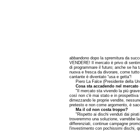
abbandono dopo la spremitura da succes
VENDERE! Il mercato è privo di sentimenti
di programmare il futuro; anche se ha t
nuova e fresca da divorare, come tutto
cantante è diventato “usa e getta”!
Piero La Falce (Presidente della Unive
Cosa sta accadendo nel mercato 
"Il mercato sta vivendo la più grave c
così non c'è mai stato e in prospettiva
dimezzando le proprie vendite, nessuno
pretesto e non come argomento, è sacche
Ma il cd non costa troppo?
"Rispetto ai dischi venduti dai pirati 
troveremmo una soluzione, varrebbe la
differenziati, continue campagne promo
l'investimento con pochissimi dischi, q