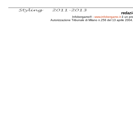
redaz
Infobergamo® -
www.infobergamo.it
è un pr
Autorizzazione Tribunale di Milano n.256 del 13 aprile 2004. 
Bergamo, Lazzaretto, Musica, Crisi, CD