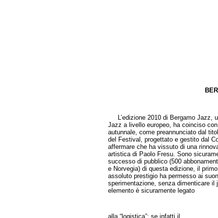
BER
di Pa
L’edizione 2010 di Bergamo Jazz, uno 
Jazz a livello europeo, ha coinciso con
autunnale, come preannunciato dal titol
del Festival, progettato e gestito da
affermare che ha vissuto di una rinnov
artistica di Paolo Fresu. Sono sicurame
successo di pubblico (500 abbonamenti
e Norvegia) di questa edizione, il prim
assoluto prestigio ha permesso ai suoni 
sperimentazione, senza dimenticare il j
elemento è sicuramente legato
alla “logistica”: se infatti il