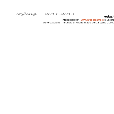
redaz
Infobergamo® -
www.infobergamo.it
è un pr
Autorizzazione Tribunale di Milano n.256 del 13 aprile 2004. 
Bergamo, Jazz, 2010, Rassegna, Rava, Trovesi, Claudio An