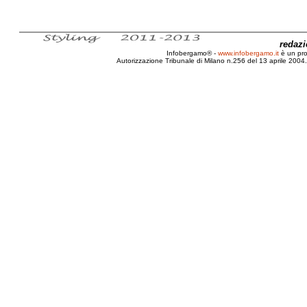
redaz
Infobergamo® -
www.infobergamo.it
è un pr
Autorizzazione Tribunale di Milano n.256 del 13 aprile 2004. 
Stato, Influenza, A, H1N1, V