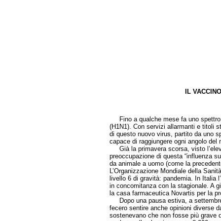
IL VACCIN
di Fra
Fino a qualche mese fa uno spettro sem
(H1N1). Con servizi allarmanti e titoli s
di questo nuovo virus, partito da uno
capace di raggiungere ogni angolo del
Già la primavera scorsa, visto l’eleva
preoccupazione di questa “influenza s
da animale a uomo (come la precedente 
L’Organizzazione Mondiale della Sanità d
livello 6 di gravità: pandemia. In Italia 
in concomitanza con la stagionale. A gi
la casa farmaceutica Novartis per la p
Dopo una pausa estiva, a settembre, ri
fecero sentire anche opinioni diverse da
sostenevano che non fosse più grave d