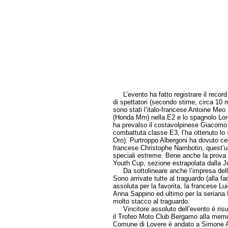
L’evento ha fatto registrare il record di
di spettatori (secondo stime, circa 10 m
sono stati l’italo-francese Antoine Meo
(Honda Mm) nella E2 e lo spagnolo Lore
ha prevalso il costavolpinese Giacomo R
combattuta classe E3, l’ha ottenuto l
Oro). Purtroppo Albergoni ha dovuto ced
francese Christophe Nambotin, quest’ult
speciali estreme. Bene anche la prova 
Youth Cup, sezione estrapolata dalla Juni
Da sottolineare anche l’impresa delle
Sono arrivate tutte al traguardo (alla fa
assoluta per la favorita, la francese L
Anna Sappino ed ultimo per la seriana
molto stacco al traguardo.
Vincitore assoluto dell’evento è ris
il Trofeo Moto Club Bergamo alla memo
Comune di Lovere è andato a Simone Alber