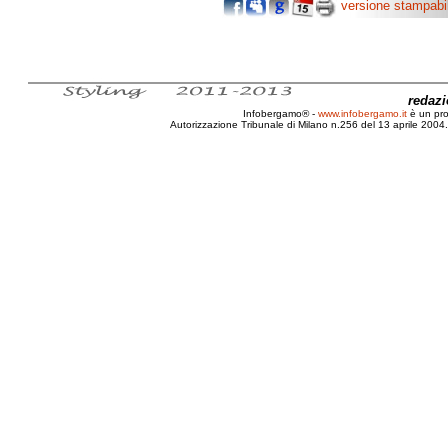
versione stampabi
redaz
Infobergamo® -
www.infobergamo.it
è un pr
Autorizzazione Tribunale di Milano n.256 del 13 aprile 2004. 
Lovere, Bossico, EWC, 2010, 41, Valli Bergamasc