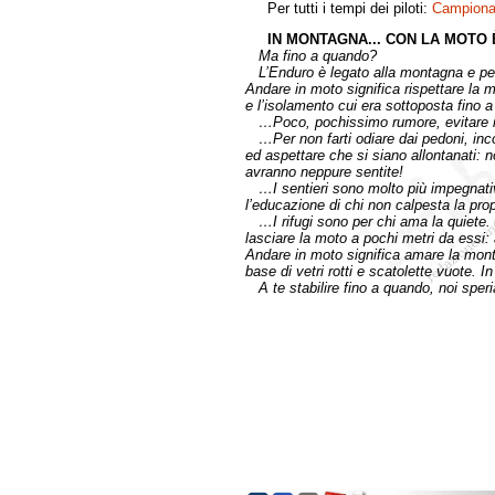
Per tutti i tempi dei piloti:
Campiona
IN MONTAGNA... CON LA MOTO È
Ma fino a quando?
L’Enduro è legato alla montagna e per 
Andare in moto significa rispettare la m
e l’isolamento cui era sottoposta fino a
…Poco, pochissimo rumore, evitare inut
…Per non farti odiare dai pedoni, incon
ed aspettare che si siano allontanati: 
avranno neppure sentite!
…I sentieri sono molto più impegnativi 
l’educazione di chi non calpesta la propr
…I rifugi sono per chi ama la quiete. P
lasciare la moto a pochi metri da essi: a
Andare in moto significa amare la monta
base di vetri rotti e scatolette vuote. 
A te stabilire fino a quando, noi spe