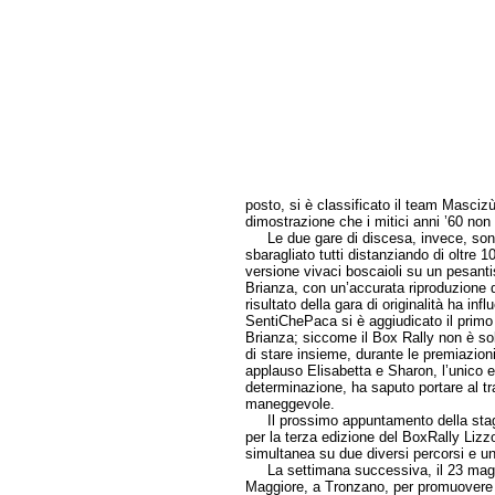
posto, si è classificato il team Mascizù, c
dimostrazione che i mitici anni ’60 no
Le due gare di discesa, invece, sono
sbaragliato tutti distanziando di oltre 
versione vivaci boscaioli su un pesantis
Brianza, con un’accurata riproduzione d
risultato della gara di originalità ha in
SentiChePaca si è aggiudicato il prim
Brianza; siccome il Box Rally non è so
di stare insieme, durante le premiazion
applauso Elisabetta e Sharon, l’unico 
determinazione, ha saputo portare al tra
maneggevole.
Il prossimo appuntamento della stagio
per la terza edizione del BoxRally Lizz
simultanea su due diversi percorsi e u
La settimana successiva, il 23 maggio
Maggiore, a Tronzano, per promuovere in