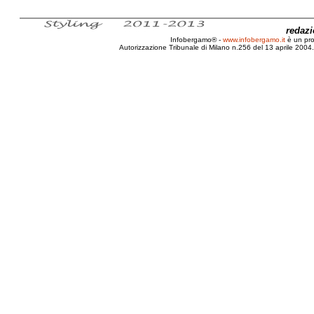
redaz
Infobergamo® -
www.infobergamo.it
è un pr
Autorizzazione Tribunale di Milano n.256 del 13 aprile 2004. 
Bergamo, Programma, Gare, 2010, Campionato, Soap, B