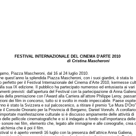
FESTIVAL INTERNAZIONALE DEL CINEMA D'ARTE 2010
di Cristina Mascheroni
, Piazza Mascheroni, dal 16 al 24 luglio 2010.
uest’anno la splendida Piazza Mascheroni, con i suoi giardini, è stata lo
o perfetto per il Festival Internazionale del Cinema d’Arte 2010, kermesse cult
alla sua IX edizione. Il pubblico ha partecipato numeroso ed entusiasta ai vari
menti previsti: dall’apertura del Festival con la partecipazione di Anna Galiena
ia della premiazione con l’Award alla Carriera all’attore Philippe Leroy, passa
ezioni dei film in concorso, tutto si è svolto in modo impeccabile. Paese ospite
nno è stato la Svizzera e sul palcoscenico, a ritirare il premio “Le Mura D’Oro”
e il Console Onorario per la Provincia di Bergamo, Daniel Vonrufs. A corollario
importate manifestazione culturale si è discusso ampiamente delle attività di
o delle pellicole cinematografiche e si è indagato a fondo sull’importanza delle
 sonore nei film, elemento che, legato alle immagine e alle coreografie, crea q
alchimia che è poi il film.
ival si è aperto venerdì 16 luglio con la presenza dell’attrice Anna Galiena,