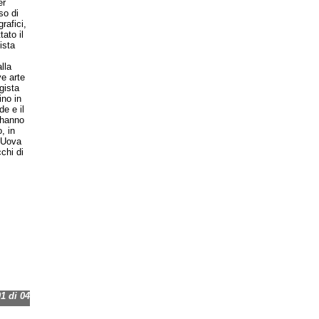
er
so di
rafici,
ato il
ista
lla
e arte
gista
ino in
de e il
 hanno
, in
 “Uova
chi di
 di 04