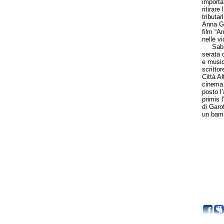
importa
ritirare
tributar
Anna Ga
film “Am
nelle v
Sabato 
serata 
e music
scrittor
Città Al
cinema 
posto l
primis l
di Garof
un bam