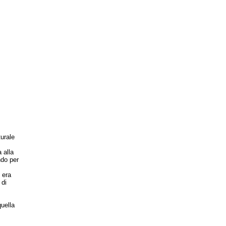
urale
 alla
ndo per
 era
 di
uella