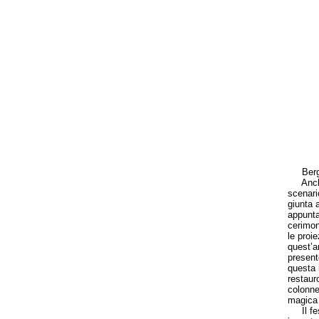
Bergamo
Anche q
scenari
giunta 
appunta
cerimon
le proi
quest’a
present
questa 
restaur
colonne
magica 
Il fest