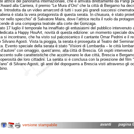
te attrice del panorama internazionale, che è arrivata direttamente da Parigi p
 l’Award alla Carriera, il premio “Le Mura d’Oro” che la città di Bergamo ha deci
le. Introdotta da un video amarcord di tutti i suoi più grandi successi cinematog
liena è stata la vera protagonista di questa serata. In chiusura, è stato proiett
or nello specchio” di Salvatore Maira, dove l’attrice recita il ruolo da protagon
icende di una compagnia teatrale alla corte dei Gonzaga.
17 luglio il temporale ha innaffiato gli entusiasmi del pubblico intervenuto a
dedicata a Happy HouArt, novità di questa edizione: un momento speciale dov
a si incontrano, che ha visto sul palcoscenico il cantante Omar Pedrini e il re
e Silvano Agosti. Vista la pioggia, la serata è proseguita al Teatro del Seminar
ta. Evento speciale della serata è stato “Visioni di Lombardia – le città lombar
d’autore” con omaggio, quest’anno, alla città di Brescia. Gli ospiti intervenuti
’accento sulle caratteristiche che accomunano le due città, Brescia e Bergamo
’operosità dei loro cittadini. La serata si è conclusa con la proiezione del film
ano” di Silvano Agosti, gli anni del dopoguerra a Brescia visti attraverso gli oc
bino.
avanti
pagina 01
versione stampabile