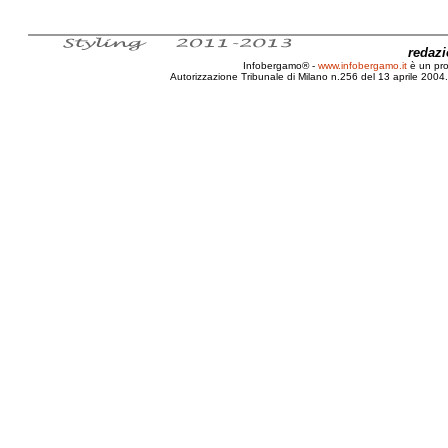
redaz
Infobergamo® -
www.infobergamo.it
è un pr
Autorizzazione Tribunale di Milano n.256 del 13 aprile 2004. 
Editoriale, Bergamo, Città, Giochi, Lud