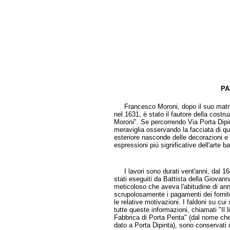
PA
di Grazia
Francesco Moroni, dopo il suo matrim
nel 1631, è stato il fautore della costr
Moroni". Se percorrendo Via Porta Dipin
meraviglia osservando la facciata di qu
esteriore nasconde delle decorazioni e
espressioni più significative dell'arte 
I lavori sono durati vent'anni, dal 16
stati eseguiti da Battista della Giovann
meticoloso che aveva l'abitudine di an
scrupolosamente i pagamenti dei fornitor
le relative motivazioni. I faldoni su cu
tutte queste informazioni, chiamati "Il li
Fabbrica di Porta Penta" (dal nome che
dato a Porta Dipinta), sono conservati 