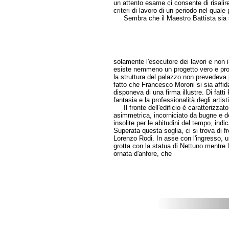
un attento esame ci consente di risalire 
criteri di lavoro di un periodo nel quale
Sembra che il Maestro Battista sia 
solamente l'esecutore dei lavori e non i
esiste nemmeno un progetto vero e propri
la struttura del palazzo non prevedeva p
fatto che Francesco Moroni si sia affi
disponeva di una firma illustre. Di fatti
fantasia e la professionalità degli artist
Il fronte dell'edificio è caratterizzato
asimmetrica, incorniciato da bugne e d
insolite per le abitudini del tempo, indi
Superata questa soglia, ci si trova di 
Lorenzo Rodi. In asse con l'ingresso, 
grotta con la statua di Nettuno mentre l
ornata d'anfore, che