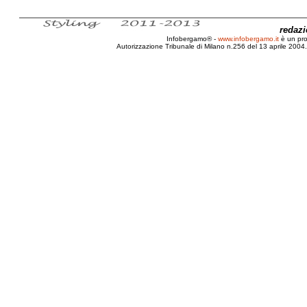
redaz
Infobergamo® -
www.infobergamo.it
è un pr
Autorizzazione Tribunale di Milano n.256 del 13 aprile 2004. 
Chignolo, Palazzo, Moroni, Ber